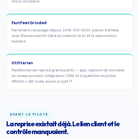
store circulaire.
FastFeetGrinded
Partenaire recyclage depuis 2016. 100 000+ paires traitées
avec Runnersworld. Gère la collecte, le tri et la valorisation
matière.
Utilitarian
Plateforme de reprise grand public — app, capture de données
au niveau produit, intégration CRM, et traçabilité recycleur.
Affiche + QR code, aucun projet IT.
AVANT LE PILOTE
La reprise existait déjà. Le lien client et le
contrôle manquaient.