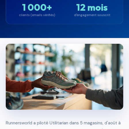
1 000+
12 mois
clients (emails vérifiés)
d'engagement souscrit
Runnersworld a piloté Utilitarian dans 5 magasins, d'août à